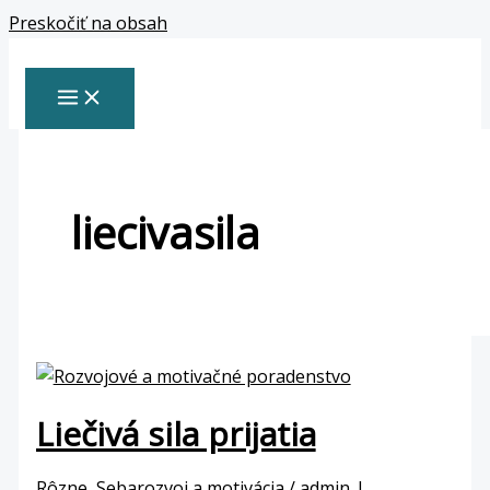
Preskočiť na obsah
liecivasila
Liečivá sila prijatia
Rôzne
,
Sebarozvoj a motivácia
/
admin_L