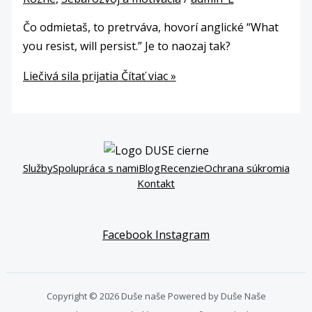
Čo odmietaš, to pretrváva, hovorí anglické “What
you resist, will persist.” Je to naozaj tak?
Liečivá sila prijatia
Čítať viac »
Služby
Spolupráca s nami
Blog
Recenzie
Ochrana súkromia
Kontakt
Facebook
Instagram
Copyright © 2026 Duše naše Powered by Duše Naše