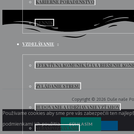
KARIÉRNE PORADENSTVO
CENNÍK
VZDELÁVANIE
EFEKTÍVNA KOMUNIKÁCIA A RIEŠENIE KON
ZVLÁDANIE STRESU
Copyright © 2026 Duše naše Pow
BUDOVANIE A UDRŽIAVANIE VZŤAHOV
Používame cookies aby sme pre vás zabezpečili ten najlepš
podmienkami ich použitia.
SÚHLASÍM
SEBASPOZNÁVANIE