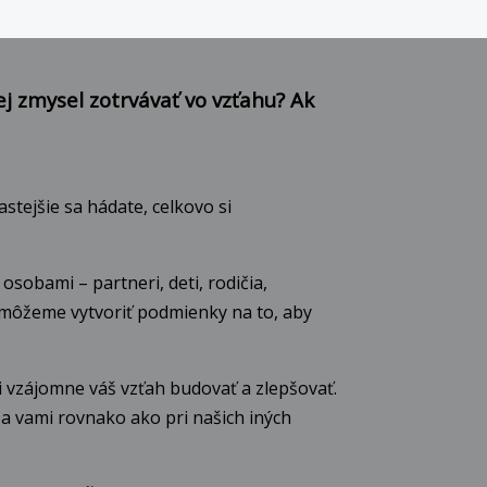
ej zmysel zotrvávať vo vzťahu? Ak
stejšie sa hádate, celkovo si
sobami – partneri, deti, rodičia,
pomôžeme vytvoriť podmienky na to, aby
i vzájomne váš vzťah budovať a zlepšovať.
a vami rovnako ako pri našich iných