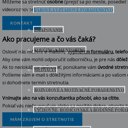
Môžeme sa stretnúť
osobne
(prejsť sa po meste, posedieť
videorozhovor).
PÁROVÉ A VZŤAHOVÉ PORADENSTVO
KONTAKT
ZMAPOVANIE
Ako pracujeme a čo vás čaká?
KOUČING A MENTORING
Osloviť nás môžete
e-mailom,
vyplnením formuláru
, tele
Aby sme vám mohli odporučiť odborníčku, je pre nás
dôlež
Ak to nedokážete definovať, ponúkame vám
úvodné stretn
MEDIÁCIA
Pošleme vám e-mail s dôležitými informáciami a po vašom
si dohodnete termín stretnutia.
ROZVOJOVÉ A MOTIVAČNÉ PORADENSTVO
Vnímajte ako na vás konzultantka pôsobí, ako sa cítite.
Pokiaľ vás niečo vyrušuje alebo sa necítite dobre, otvorte 
VÝCHOVNÉ, RODIČOVSKÉ A RODINNÉ POR
MÁM ZÁUJEM O STRETNUTIE