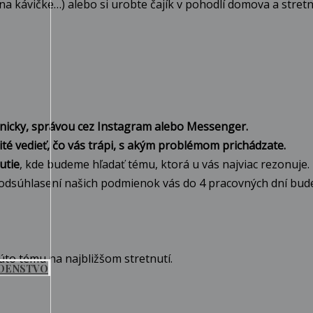
 na kávičke…) alebo si urobte čajík v pohodlí domova a stre
fonicky, správou cez Instagram alebo Messenger.
ité vedieť, čo vás trápi, s akým problémom prichádzate.
utie
, kde budeme hľadať tému, ktorá u vás najviac rezonuje.
 odsúhlasení našich podmienok vás do 4 pracovných dní bud
túto tému na najbližšom stretnutí.
ADENSTVO