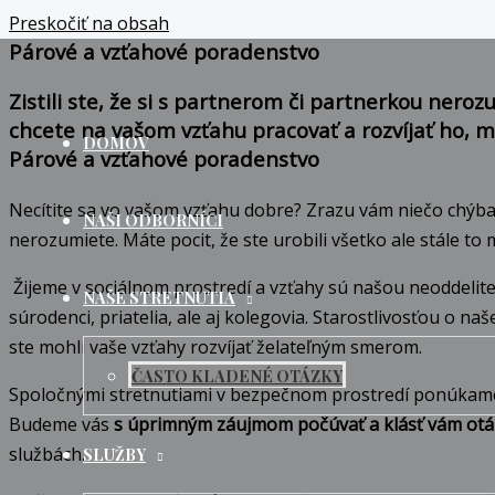
Preskočiť na obsah
Párové a vzťahové poradenstvo
Zistili ste, že si s partnerom či partnerkou nero
chcete na vašom vzťahu pracovať a rozvíjať ho, m
DOMOV
Párové a vzťahové poradenstvo
Necítite sa vo vašom vzťahu dobre? Zrazu vám niečo chýba a 
NAŠI ODBORNÍCI
nerozumiete. Máte pocit, že ste urobili všetko ale stále t
Žijeme v sociálnom prostredí a vzťahy sú našou neoddeliteľ
NAŠE STRETNUTIA
súrodenci, priatelia, ale aj kolegovia. Starostlivosťou o 
ste mohli vaše vzťahy rozvíjať želateľným smerom.
ČASTO KLADENÉ OTÁZKY
Spoločnými stretnutiami v bezpečnom prostredí ponúkame pr
Budeme vás
s úprimným záujmom počúvať a klásť vám otá
službách.
SLUŽBY