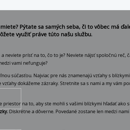
zumiete? Pýtate sa samých seba, či to vôbec má ďal
ôžete využiť práve túto našu službu.
neviete prísť na to, čo to je? Neviete nájsť spoločnú reč, ča
o medzi vami nefunguje?
nou súčasťou. Najviac pre nás znamenajú vzťahy s blízkymi o
naše vzťahy dokážeme zázraky. Stretnite sa s nami a my vám 
iestor na to, aby ste mohli s vašimi blízkymi hľadať ako s
zky.
Diskrétne a dôverne. Povedané zostane len medzi nami 