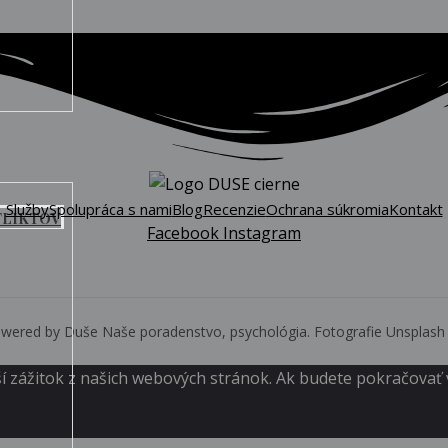
Služby
Spolupráca s nami
Blog
Recenzie
Ochrana súkromia
Kontakt
FLIKTOV
Facebook
Instagram
ered by Duše Naše poradenstvo, psychológia. Fotografie Unsplash 
í zážitok z našich webových stránok. Ak budete pokračovať v