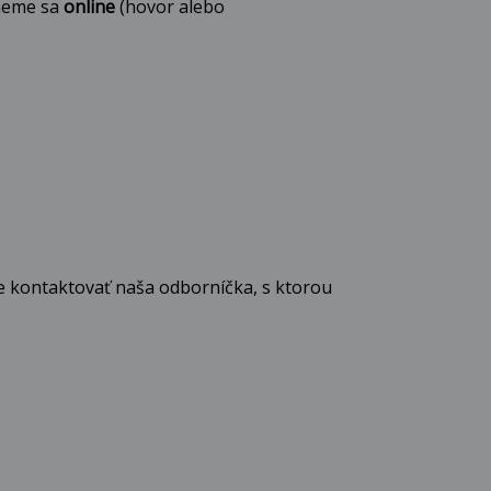
tneme sa
online
(hovor alebo
e kontaktovať naša odborníčka, s ktorou